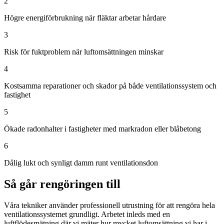
2
Högre energiförbrukning när fläktar arbetar hårdare
3
Risk för fuktproblem när luftomsättningen minskar
4
Kostsamma reparationer och skador på både ventilationssystem och
fastighet
5
Ökade radonhalter i fastigheter med markradon eller blåbetong
6
Dålig lukt och synligt damm runt ventilationsdon
Så går rengöringen till
Våra tekniker använder professionell utrustning för att rengöra hela
ventilationssystemet grundligt. Arbetet inleds med en
luftflödesmätning där vi mäter hur mycket luftomsättning vi har i