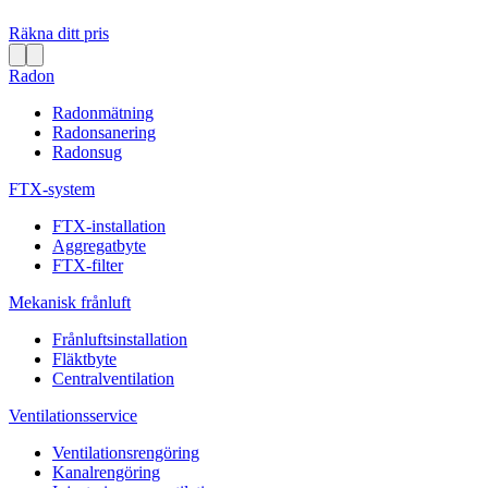
Räkna ditt pris
Radon
Radonmätning
Radonsanering
Radonsug
FTX-system
FTX-installation
Aggregatbyte
FTX-filter
Mekanisk frånluft
Frånluftsinstallation
Fläktbyte
Centralventilation
Ventilationsservice
Ventilationsrengöring
Kanalrengöring