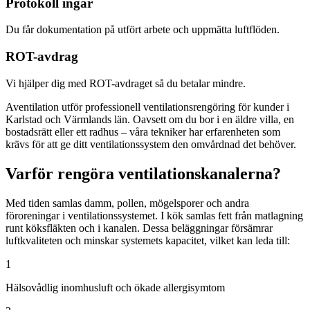
Protokoll ingår
Du får dokumentation på utfört arbete och uppmätta luftflöden.
ROT-avdrag
Vi hjälper dig med ROT-avdraget så du betalar mindre.
Aventilation utför professionell ventilationsrengöring för kunder i
Karlstad och Värmlands län. Oavsett om du bor i en äldre villa, en
bostadsrätt eller ett radhus – våra tekniker har erfarenheten som
krävs för att ge ditt ventilationssystem den omvårdnad det behöver.
Varför rengöra ventilationskanalerna?
Med tiden samlas damm, pollen, mögelsporer och andra
föroreningar i ventilationssystemet. I kök samlas fett från matlagning
runt köksfläkten och i kanalen. Dessa beläggningar försämrar
luftkvaliteten och minskar systemets kapacitet, vilket kan leda till:
1
Hälsovådlig inomhusluft och ökade allergisymtom