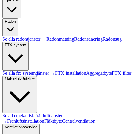
Tjänster
Radon
Se alla
radon
tjänster →
Radonmätning
Radonsanering
Radonsug
FTX-system
Se alla
ftx-system
tjänster →
FTX-installation
Aggregatbyte
FTX-filter
Mekanisk frånluft
Se alla
mekanisk frånluft
tjänster
→
Frånluftsinstallation
Fläktbyte
Centralventilation
Ventilationsservice