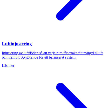
Luftinjustering
Injustering av luftflöden så att varje rum får exakt rätt mängd tilluft
och frånluft. Avgörande för ett balanserat system.
Läs mer