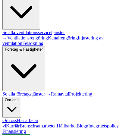
Se alla
ventilationsservice
tjänster
→
Ventilationsrengöring
Kanalrengöring
Injustering av
ventilation
Felsökning
Företag & Fastigheter
Se alla företagstjänster →
Ramavtal
Projektering
Om oss
Om oss
Här arbetar
vi
Karriär
Branschsamarbeten
Hållbarhet
Blogg
Integritetspolicy
Finansiering