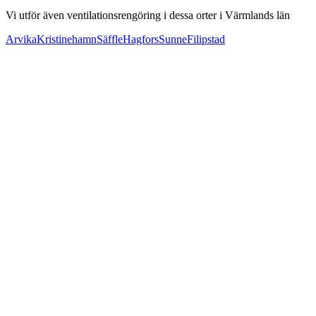
Vi utför även ventilationsrengöring i dessa orter i
Värmlands län
Arvika
Kristinehamn
Säffle
Hagfors
Sunne
Filipstad