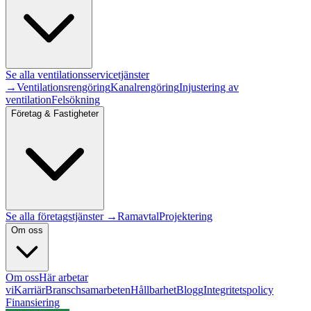
Se alla
ventilationsservice
tjänster
→
Ventilationsrengöring
Kanalrengöring
Injustering av
ventilation
Felsökning
Företag & Fastigheter
Se alla företagstjänster →
Ramavtal
Projektering
Om oss
Om oss
Här arbetar
vi
Karriär
Branschsamarbeten
Hållbarhet
Blogg
Integritetspolicy
Finansiering