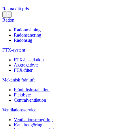
Räkna ditt pris
Radon
Radonmätning
Radonsanering
Radonsug
FTX-system
FTX-installation
Aggregatbyte
FTX-filter
Mekanisk frånluft
Frånluftsinstallation
Fläktbyte
Centralventilation
Ventilationsservice
Ventilationsrengöring
Kanalrengöring