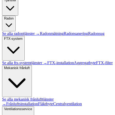
Tjänster
Radon
Se alla
radon
tjänster →
Radonmätning
Radonsanering
Radonsug
FTX-system
Se alla
ftx-system
tjänster →
FTX-installation
Aggregatbyte
FTX-filter
Mekanisk frånluft
Se alla
mekanisk frånluft
tjänster
→
Frånluftsinstallation
Fläktbyte
Centralventilation
Ventilationsservice