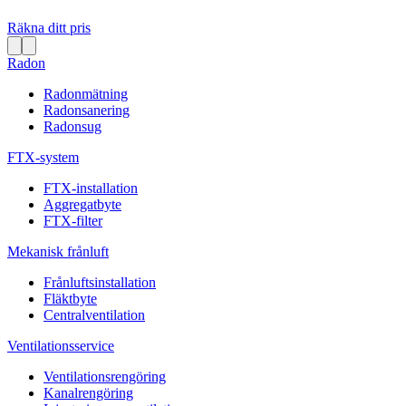
Räkna ditt pris
Radon
Radonmätning
Radonsanering
Radonsug
FTX-system
FTX-installation
Aggregatbyte
FTX-filter
Mekanisk frånluft
Frånluftsinstallation
Fläktbyte
Centralventilation
Ventilationsservice
Ventilationsrengöring
Kanalrengöring