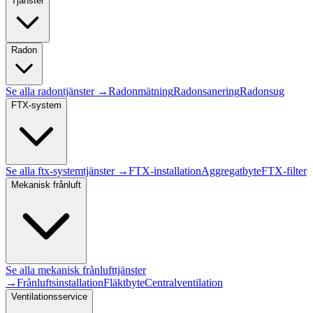
Tjänster
Radon
Se alla
radon
tjänster →
Radonmätning
Radonsanering
Radonsug
FTX-system
Se alla
ftx-system
tjänster →
FTX-installation
Aggregatbyte
FTX-filter
Mekanisk frånluft
Se alla
mekanisk frånluft
tjänster
→
Frånluftsinstallation
Fläktbyte
Centralventilation
Ventilationsservice