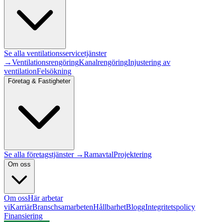
Se alla
ventilationsservice
tjänster
→
Ventilationsrengöring
Kanalrengöring
Injustering av
ventilation
Felsökning
Företag & Fastigheter
Se alla företagstjänster →
Ramavtal
Projektering
Om oss
Om oss
Här arbetar
vi
Karriär
Branschsamarbeten
Hållbarhet
Blogg
Integritetspolicy
Finansiering