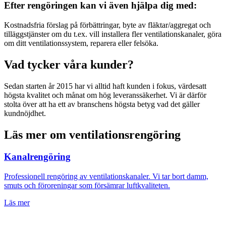
Efter rengöringen kan vi även hjälpa dig med:
Kostnadsfria förslag på förbättringar, byte av fläktar/aggregat och
tilläggstjänster om du t.ex. vill installera fler ventilationskanaler, göra
om ditt ventilationssystem, reparera eller felsöka.
Vad tycker våra kunder?
Sedan starten år 2015 har vi alltid haft kunden i fokus, värdesatt
högsta kvalitet och månat om hög leveranssäkerhet. Vi är därför
stolta över att ha ett av branschens högsta betyg vad det gäller
kundnöjdhet.
Läs mer om ventilationsrengöring
Kanalrengöring
Professionell rengöring av ventilationskanaler. Vi tar bort damm,
smuts och föroreningar som försämrar luftkvaliteten.
Läs mer