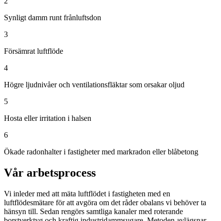
2
Synligt damm runt frånluftsdon
3
Försämrat luftflöde
4
Högre ljudnivåer och ventilationsfläktar som orsakar oljud
5
Hosta eller irritation i halsen
6
Ökade radonhalter i fastigheter med markradon eller blåbetong
Vår arbetsprocess
Vi inleder med att mäta luftflödet i fastigheten med en
luftflödesmätare för att avgöra om det råder obalans vi behöver ta
hänsyn till. Sedan rengörs samtliga kanaler med roterande
borstverktyg och kraftig industridammsugare. Metoden avlägsnar