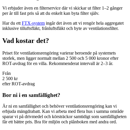
Vi erbjuder även en filterservice där vi skickar ut filter 1–2 gånger
per år till fast pris så att du enkelt kan byta filter själv.
Har du ett
FTX-system
ingår det även att vi rengör hela aggregatet
inklusive tilluftsfläkt, frånluftsfläkt och byte av ventilationsfilter.
Vad kostar det?
Priset för ventilationsrengöring varierar beroende på systemets
storlek, men ligger normalt mellan 2 500 och 5 000 kronor efter
ROT-avdrag för en villa. Rekommenderat intervall är 2–3 år.
Från
2 500 kr
efter ROT-avdrag
Bor ni i en samfällighet?
Är ni en samfällighet och behöver ventilationsrengöring kan vi
erbjuda mängdrabatt. Kan vi arbeta med flera hus i samma område
sparar vi på drivmedel och körsträckor samtidigt som samfälligheten
får ett bättre pris. Bra för miljön och plånboken med andra ord.