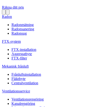
Räkna ditt pris
Radon
Radonmätning
Radonsanering
Radonsug
FTX-system
FTX-installation
Aggregatbyte
FTX-filter
Mekanisk frånluft
Frånluftsinstallation
Fläktbyte
Centralventilation
Ventilationsservice
Ventilationsrengöring
Kanalrengöring