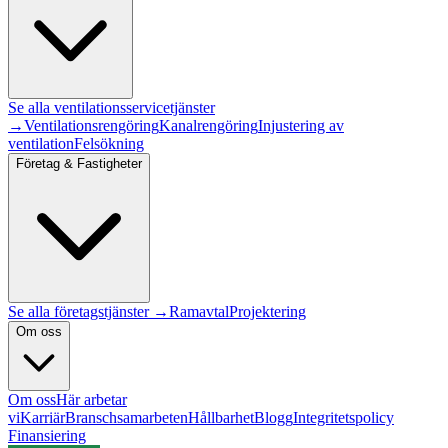
Se alla
ventilationsservice
tjänster
→
Ventilationsrengöring
Kanalrengöring
Injustering av
ventilation
Felsökning
Företag & Fastigheter
Se alla företagstjänster →
Ramavtal
Projektering
Om oss
Om oss
Här arbetar
vi
Karriär
Branschsamarbeten
Hållbarhet
Blogg
Integritetspolicy
Finansiering