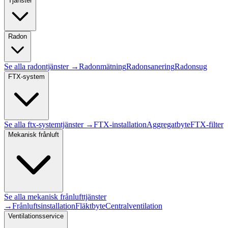
Tjänster
Radon
Se alla
radon
tjänster →
Radonmätning
Radonsanering
Radonsug
FTX-system
Se alla
ftx-system
tjänster →
FTX-installation
Aggregatbyte
FTX-filter
Mekanisk frånluft
Se alla
mekanisk frånluft
tjänster
→
Frånluftsinstallation
Fläktbyte
Centralventilation
Ventilationsservice