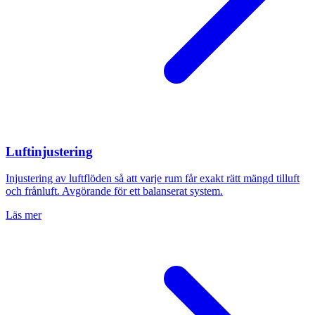
Luftinjustering
Injustering av luftflöden så att varje rum får exakt rätt mängd tilluft
och frånluft. Avgörande för ett balanserat system.
Läs mer