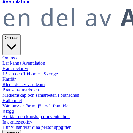
A
ventilation
en del av
A
Om oss
Om oss
Lär känna Aventilation
Här arbetar vi
12 län och 194 orter i Sverige
Karriär
Bli en del av vårt team
Branschsamarbeten
Medlemskap och samarbeten i branschen
Hållbarhet
Vårt ansvar för miljön och framtiden
Blogg
Artiklar och kunskap om ventilation
Integritetspolicy
Hur vi hanterar dina personuppgifter