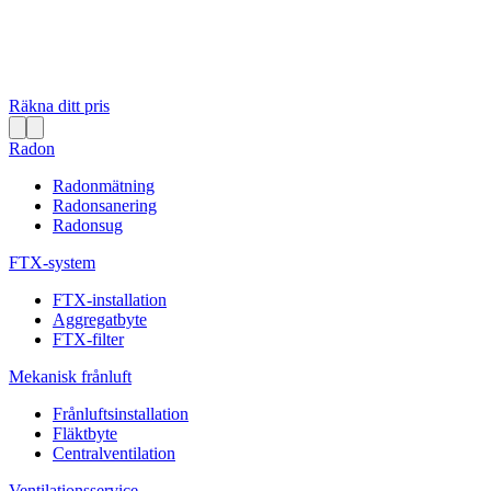
Räkna ditt pris
Radon
Radonmätning
Radonsanering
Radonsug
FTX-system
FTX-installation
Aggregatbyte
FTX-filter
Mekanisk frånluft
Frånluftsinstallation
Fläktbyte
Centralventilation
Ventilationsservice