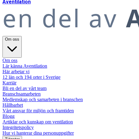
A
ventilation
en del av
A
Om oss
Om oss
Lär känna Aventilation
Här arbetar vi
12 län och 194 orter i Sverige
Karriär
Bli en del av vårt team
Branschsamarbeten
Medlemskap och samarbeten i branschen
Hållbarhet
Vårt ansvar för miljön och framtiden
Blogg
Artiklar och kunskap om ventilation
Integritetspolicy
Hur vi hanterar dina personuppgifter