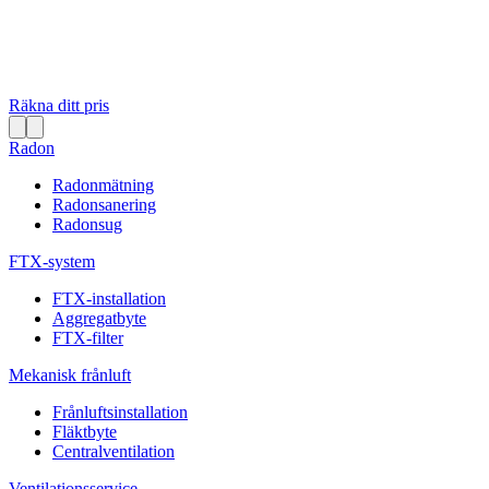
Räkna ditt pris
Radon
Radonmätning
Radonsanering
Radonsug
FTX-system
FTX-installation
Aggregatbyte
FTX-filter
Mekanisk frånluft
Frånluftsinstallation
Fläktbyte
Centralventilation
Ventilationsservice