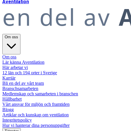
A
ventilation
en del av
A
Om oss
Om oss
Lär känna Aventilation
Här arbetar vi
12 län och 194 orter i Sverige
Karriär
Bli en del av vårt team
Branschsamarbeten
Medlemskap och samarbeten i branschen
Hållbarhet
Vårt ansvar för miljön och framtiden
Blogg
Artiklar och kunskap om ventilation
Integritetspolicy
Hur vi hanterar dina personuppgifter