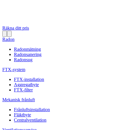
Räkna ditt pris
Radon
Radonmätning
Radonsanering
Radonsug
FTX-system
FTX-installation
Aggregatbyte
FTX-filter
Mekanisk frånluft
Frånluftsinstallation
Fläktbyte
Centralventilation
Ventilationsservice