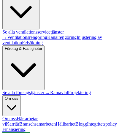
Se alla
ventilationsservice
tjänster
→
Ventilationsrengöring
Kanalrengöring
Injustering av
ventilation
Felsökning
Företag & Fastigheter
Se alla företagstjänster →
Ramavtal
Projektering
Om oss
Om oss
Här arbetar
vi
Karriär
Branschsamarbeten
Hållbarhet
Blogg
Integritetspolicy
Finansiering