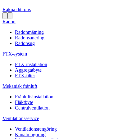
Räkna ditt pris
Radon
Radonmätning
Radonsanering
Radonsug
FTX-system
FTX-installation
Aggregatbyte
FTX-filter
Mekanisk frånluft
Frånluftsinstallation
Fläktbyte
Centralventilation
Ventilationsservice
Ventilationsrengöring
Kanalrengöring