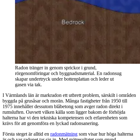
Radon tränger in genom sprickor i grund,
rörgenomföringar och byggnadsmaterial. En radonsug
skapar undertryck under bottenplattan och leder ut
gasen via tak.
I Värmlands län är markradon ett utbrett problem, särskilt i områden
byggda på grusåsar och morän. Många fastigheter från 1950 till
1975 innehåller dessutom blåbetong som avger radon direkt i
rumsluften. Oavsett vilken källa som ligger bakom de förhöjda
halterna har vi den tekniska kompetensen och erfarenheten som
krävs för att genomföra en lyckad radonsanering.
Första steget är alltid en
radonmätning
som visar hur höga halterna
är och var radonet tar sig in. Med mätresultatet som grund