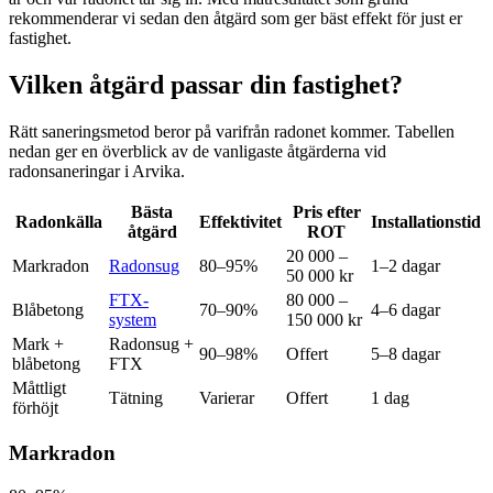
rekommenderar vi sedan den åtgärd som ger bäst effekt för just er
fastighet.
Vilken åtgärd passar din fastighet?
Rätt saneringsmetod beror på varifrån radonet kommer. Tabellen
nedan ger en överblick av de vanligaste åtgärderna vid
radonsaneringar i Arvika.
Bästa
Pris efter
Radonkälla
Effektivitet
Installationstid
åtgärd
ROT
20 000 –
Markradon
Radonsug
80–95%
1–2 dagar
50 000 kr
FTX-
80 000 –
Blåbetong
70–90%
4–6 dagar
system
150 000 kr
Mark +
Radonsug +
90–98%
Offert
5–8 dagar
blåbetong
FTX
Måttligt
Tätning
Varierar
Offert
1 dag
förhöjt
Markradon