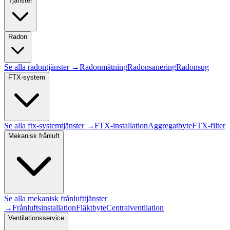
Tjänster
Radon
Se alla
radon
tjänster →
Radonmätning
Radonsanering
Radonsug
FTX-system
Se alla
ftx-system
tjänster →
FTX-installation
Aggregatbyte
FTX-filter
Mekanisk frånluft
Se alla
mekanisk frånluft
tjänster
→
Frånluftsinstallation
Fläktbyte
Centralventilation
Ventilationsservice