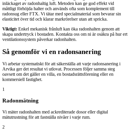
inläckaget av radonhaltig luft. Metoden kan ge god effekt vid
måttligt förhöjda halter och används ofta som komplement till
radonsug eller FTX. Vi tätar med specialmaterial som bevarar sin
elasticitet över tid och klarar markrörelser utan att spricka.
Viktigt:
Enkel mekanisk frånluft kan öka radonhalten genom att
skapa undertryck i bostaden. Kontakta oss om ni är osäkra på hur ert
ventilationssystem påverkar radonhalten.
Så genomför vi en radonsanering
Vi arbetar systematiskt för att säkerställa att varje radonsanering i
Arvika ger det resultat vi utlovat. Processen följer samma steg
oavsett om det gäller en villa, en bostadsrättsförening eller en
kommersiell fastighet.
1
Radonmätning
Vi mäter radonhalten med ackrediterade dosor eller digital
mätutrustning för att fastställa nivåer i varje rum.
2