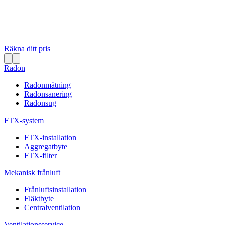
Räkna ditt pris
Radon
Radonmätning
Radonsanering
Radonsug
FTX-system
FTX-installation
Aggregatbyte
FTX-filter
Mekanisk frånluft
Frånluftsinstallation
Fläktbyte
Centralventilation
Ventilationsservice