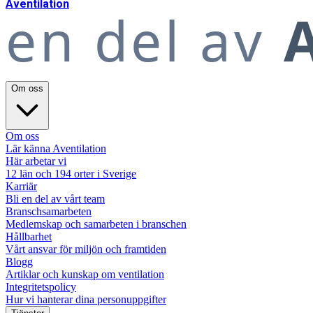
A
ventilation
en del av
A
Om oss
Om oss
Lär känna Aventilation
Här arbetar vi
12 län och 194 orter i Sverige
Karriär
Bli en del av vårt team
Branschsamarbeten
Medlemskap och samarbeten i branschen
Hållbarhet
Vårt ansvar för miljön och framtiden
Blogg
Artiklar och kunskap om ventilation
Integritetspolicy
Hur vi hanterar dina personuppgifter