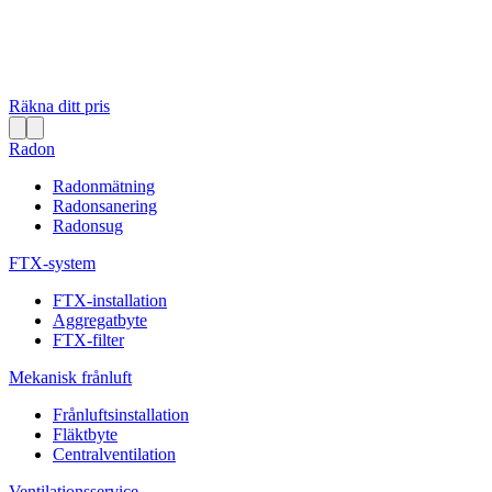
Räkna ditt pris
Radon
Radonmätning
Radonsanering
Radonsug
FTX-system
FTX-installation
Aggregatbyte
FTX-filter
Mekanisk frånluft
Frånluftsinstallation
Fläktbyte
Centralventilation
Ventilationsservice