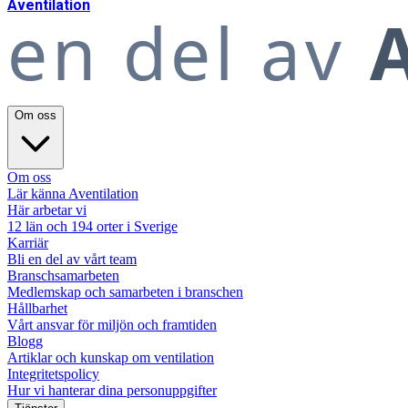
A
ventilation
en del av
A
Om oss
Om oss
Lär känna Aventilation
Här arbetar vi
12 län och 194 orter i Sverige
Karriär
Bli en del av vårt team
Branschsamarbeten
Medlemskap och samarbeten i branschen
Hållbarhet
Vårt ansvar för miljön och framtiden
Blogg
Artiklar och kunskap om ventilation
Integritetspolicy
Hur vi hanterar dina personuppgifter