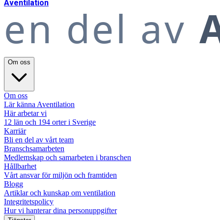
A
ventilation
en del av
A
Om oss
Om oss
Lär känna Aventilation
Här arbetar vi
12 län och 194 orter i Sverige
Karriär
Bli en del av vårt team
Branschsamarbeten
Medlemskap och samarbeten i branschen
Hållbarhet
Vårt ansvar för miljön och framtiden
Blogg
Artiklar och kunskap om ventilation
Integritetspolicy
Hur vi hanterar dina personuppgifter