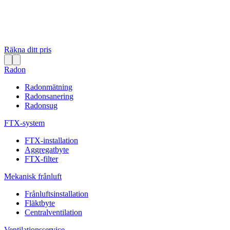
Räkna ditt pris
Radon
Radonmätning
Radonsanering
Radonsug
FTX-system
FTX-installation
Aggregatbyte
FTX-filter
Mekanisk frånluft
Frånluftsinstallation
Fläktbyte
Centralventilation
Ventilationsservice