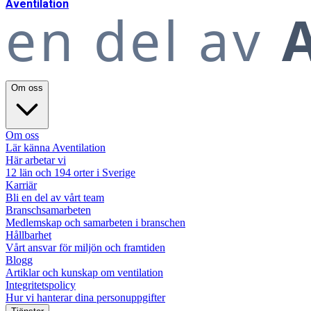
A
ventilation
en del av
A
Om oss
Om oss
Lär känna Aventilation
Här arbetar vi
12 län och 194 orter i Sverige
Karriär
Bli en del av vårt team
Branschsamarbeten
Medlemskap och samarbeten i branschen
Hållbarhet
Vårt ansvar för miljön och framtiden
Blogg
Artiklar och kunskap om ventilation
Integritetspolicy
Hur vi hanterar dina personuppgifter