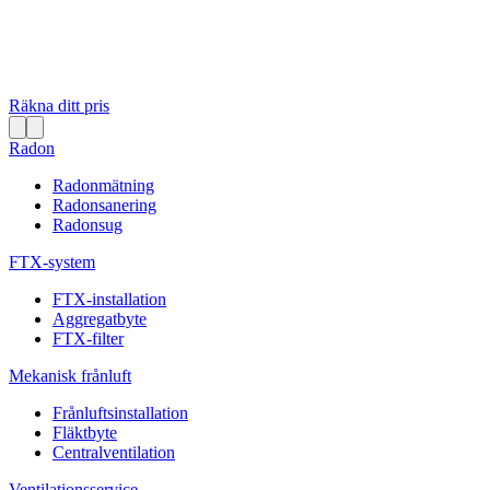
Räkna ditt pris
Radon
Radonmätning
Radonsanering
Radonsug
FTX-system
FTX-installation
Aggregatbyte
FTX-filter
Mekanisk frånluft
Frånluftsinstallation
Fläktbyte
Centralventilation
Ventilationsservice